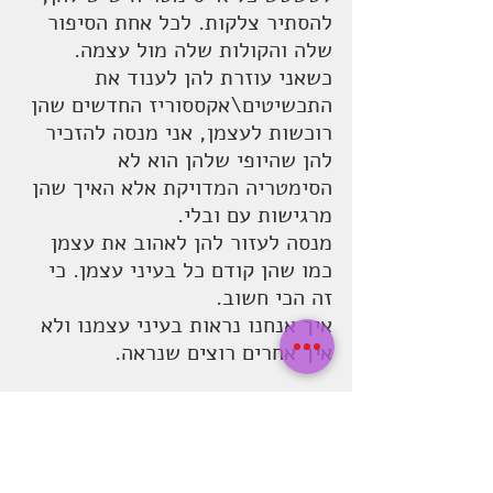
להסתיר צלקות. לכל אחת הסיפור 
שלה והקולות שלה מול עצמה.
כשאני עוזרת להן לענוד את 
התכשיטים\אקססוריז החדשים שהן 
רוכשות לעצמן, אני מנסה להזכיר 
להן שהיופי שלהן הוא לא 
הסימטריה המדויקת אלא האיך שהן 
מרגישות עם ובלי.
מנסה לעזור להן לאהוב את עצמן 
כמו שהן קודם כל בעיני עצמן. כי 
זה הכי חשוב.
איך אנחנו נראות בעיני עצמנו ולא 
איך אחרים רוצים שנראה.
זהו זה ה 
#קודםקולאני
התמודדות
סרטן השד
breastcancer
מיניות
שיפוציצי
חזיה