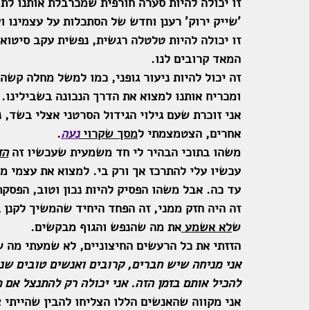
זו יכולה להיות סערה חורפית שמכרבלת אותנו לת
'שייק ירוק' רענן וחדש של הסתכלות על עצמינו ו
זו יכולה להיות טלטלה רגשית, נפשית עקב סיטואצ
המאד קרובים לנו.
זה יכול להיות ניעור גופני, כמו למשל מחלה קשה,
ומכריח אותנו למצוא את הדרך הנכונה בשבילינו.
אני זוכרת שעם גילוי הגידול הסרטני אצלי בשד, 
אחרים, הצטמצמתי ל
מסך שקרוי 
נעה
. 
משהו בתוכי הבהיר לי חד משמעית שעכשיו זה 
הז
עכשיו עלי להתרכז אך ורק בי. למצוא את עצמי מח
עד כה. אבל משהו הפסיק להיות נכון וטוב, הפסקת
זה היה חזק ממני, זה הפחד היחיד שהמשיך לקנן
ש
לא אשמע 
את מה שהנפש והגוף מבקשים.
הזזתי את כל הרעשים החיצוניים, לא שמעתי מה ש
אני מניחה שיש חברים, קרובים ואנשים טובים שנ
להכיל אותם בזמן הזה. אני יכולה רק להתנצל אם פג
אני מקווה שהאנשים הללו הצליחו להבין שהייתי 