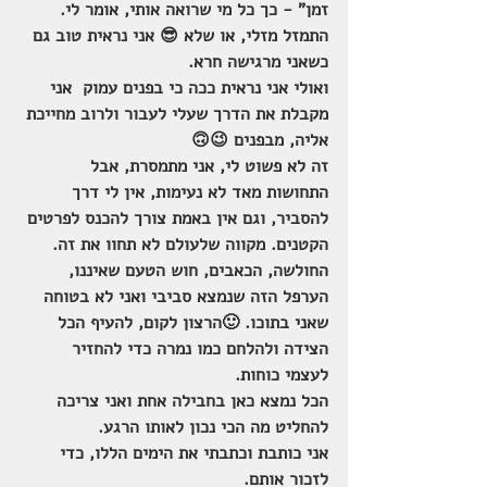
זמן" - כך כל מי שרואה אותי, אומר לי.
התמזל מזלי, או שלא 😎 אני נראית טוב גם 
כשאני מרגישה חרא. 
ואולי אני נראית ככה כי בפנים עמוק  אני 
מקבלת את הדרך שעלי לעבור ולרוב מחייכת 
אליה, מבפנים 😉🙃
זה לא פשוט לי, אני מתמסרת, אבל 
התחושות מאד לא נעימות, אין לי דרך 
להסביר, וגם אין באמת צורך להכנס לפרטים 
הקטנים. מקווה שלעולם לא תחוו את זה. 
החולשה, הכאבים, חוש הטעם שאיננו,  
הערפל הזה שנמצא סביבי ואני לא בטוחה 
שאני בתוכו. 🙂הרצון לקום, להעיף הכל 
הצידה ולהלחם כמו נמרה כדי להחזיר 
לעצמי כוחות.
הכל נמצא כאן בחבילה אחת ואני צריכה 
להחליט מה הכי נכון לאותו הרגע.
אני כותבת וכתבתי את הימים הללו, כדי 
לזכור אותם.