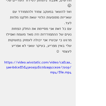
חודשים, אעבור ניתוחון לסידור השדיים שלי 
🤭
ואז להשאר במעקב צמוד ולהתמודד עם 
שאריות מתופעות הלווי שאת חלקנו מלוות 
לעד.
עם כל זאת אני מסיימת את החלק הפחות 
נעים של ההתמודדות וזה מאד משמח ואפילו 
מרגש כי עכשיו אני יכולה לעסוק בתשוקות 
שלי באין מפריע, בעיקר שאני לא אפריע 
לעצמי  ☺
https://video.wixstatic.com/video/cafcaa_
5ae1bdceff1f45e0a32f07d2a95cce2e/720p/
mp4/file.mp4