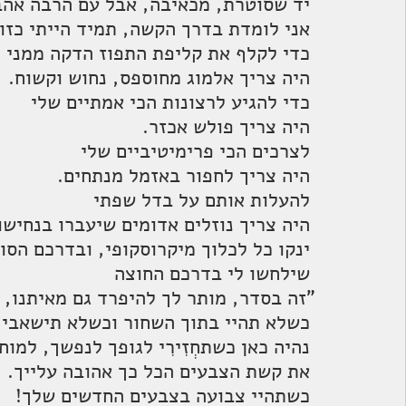
 יד שסוטרת, מכאיבה, אבל עם הרבה אהבה.
 אני לומדת בדרך הקשה, תמיד הייתי כזו.
 כדי לקלף את קליפת התפוז הדקה ממני 
 היה צריך אלמוג מחוספס, נחוש וקשוח.
 כדי להגיע לרצונות הכי אמתיים שלי
 היה צריך פולש אכזר.
 לצרכים הכי פרימיטיביים שלי
 היה צריך לחפור באזמל מנתחים.
 להעלות אותם על בדל שפתי
 היה צריך נוזלים אדומים שיעברו בנחישות בוורידי ועורקי. 
 ינקו כל לכלוך מיקרוסקופי, ובדרכם הסוערת יסחפו גם כמה גמדים טובים
 שילחשו לי בדרכם החוצה 
"זה בסדר, מותר לך להיפרד גם מאיתנו, ז
 כשלא תהיי בתוך השחור וכשלא תישאבי אל הלבן.
 נהיה כאן כשתחְזִירִי לגופך לנפשך, למוחך
 את קשת הצבעים הכל כך אהובה עלייך.
 כשתהיי צבועה בצבעים החדשים שלך!