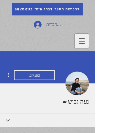
לרכישת הספר דברו איתי בוואטצאפ
להתחברות
ions
מעקב
אדמין
נעה גביש