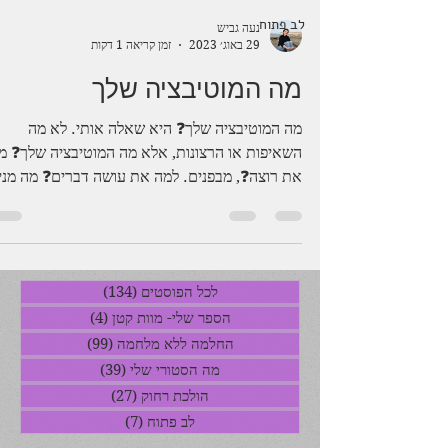
לב פתוח
נעה גביש
29 באוג׳ 2023
זמן קריאה 1 דקות
מה המוטיבציה שלך
מה המוטיבציה שלך❓ היא שאלה אותי. לא מה
השאיפות או הרצונות, אלא מה המוטיבציה שלך❓ מ
את רוצה❓, מבפנים. למה את עושה דברים❓ מה מני
אותך...
לכל הפוסטים
(134)
134 פוסטים
הספר שלי- מוות קטן
(4)
4 פוסטים
החלמה ללא מלחמה
(99)
99 פוסטים
מה הסטורי שלי
(39)
39 פוסטים
הולכת רחוק
(27)
27 פוסטים
לב פתוח
(7)
7 פוסטים